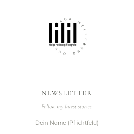
G
A
L
E
H
H
E
L
N
L
G
E
I
B
S
E
E
R
D
G
NEWSLETTER
Follow my latest stories.
Dein Name (Pflichtfeld)