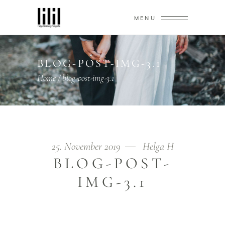
MENU
BLOG-POST-IMG-3.1
Home
/
blog-post-img-3.1
25. November 2019
Helga H
BLOG-POST-
IMG-3.1