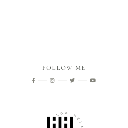
FOLLOW ME
A
G
L
H
E
E
H
L
L