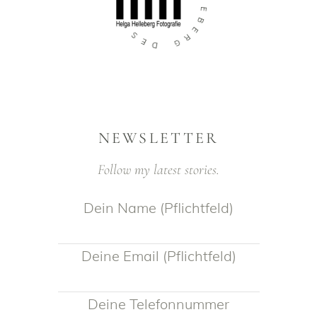
N
E
G
B
I
E
S
R
E
G
D
NEWSLETTER
Follow my latest stories.
Dein Name (Pflichtfeld)
Deine Email (Pflichtfeld)
Deine Telefonnummer