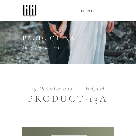
MENU
PRODUCT-13A
Home
/
product-13a
19. Dezember 2019
Helga H
PRODUCT-13A