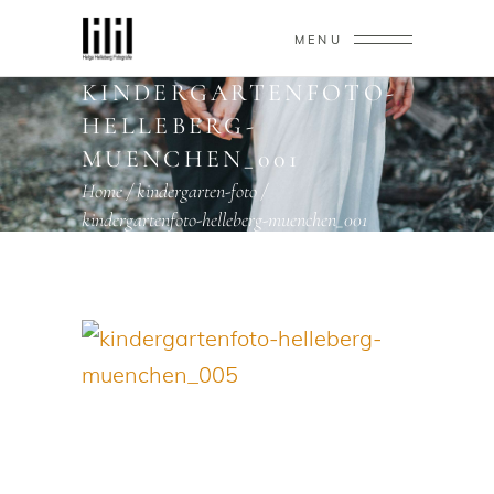
MENU
KINDERGARTENFOTO-
HELLEBERG-
MUENCHEN_001
Home
/
kindergarten-foto
/
kindergartenfoto-helleberg-muenchen_001