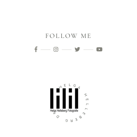
FOLLOW ME
L
E
G
H
A
N
H
G
E
I
L
S
L
E
E
D
B
E
G
R