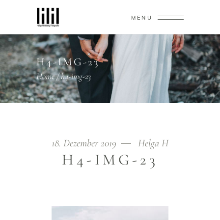
MENU
H4-IMG-23
Home
/
h4-img-23
18. Dezember 2019
Helga H
H4-IMG-23