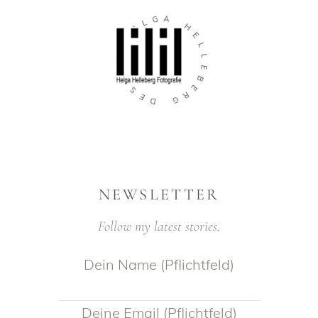
G
A
L
E
H
H
E
L
N
L
G
E
I
B
S
E
E
R
D
G
NEWSLETTER
Follow my latest stories.
Dein Name (Pflichtfeld)
Deine Email (Pflichtfeld)