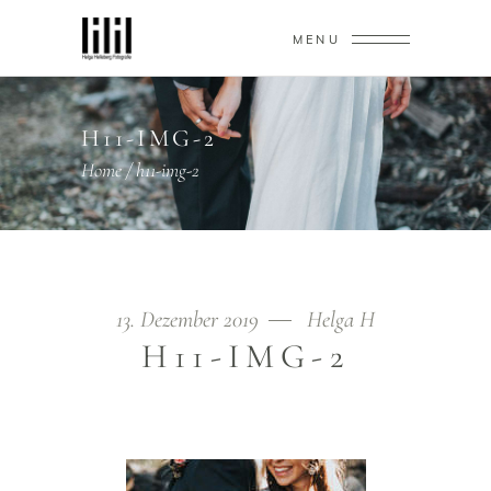
MENU
H11-IMG-2
Home
/
h11-img-2
13. Dezember 2019
Helga H
H11-IMG-2