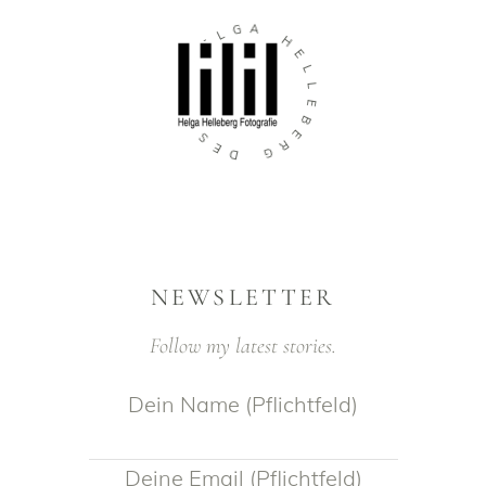
G
A
L
E
H
H
E
L
N
L
G
E
B
I
S
E
E
R
D
G
NEWSLETTER
Follow my latest stories.
Dein Name (Pflichtfeld)
Deine Email (Pflichtfeld)